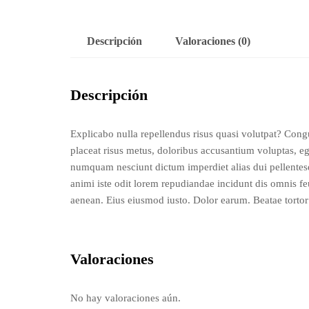
Descripción
Valoraciones (0)
Descripción
Explicabo nulla repellendus risus quasi volutpat? Cong
placeat risus metus, doloribus accusantium voluptas, 
numquam nesciunt dictum imperdiet alias dui pellentesq
animi iste odit lorem repudiandae incidunt dis omnis f
aenean. Eius eiusmod iusto. Dolor earum. Beatae tort
Valoraciones
No hay valoraciones aún.