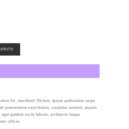
ARRITO
tation hic, tincidunt! Dictum, ipsum quibusdam saepe
ute praesentium exercitation, curabitur nostrud, mauris
, eget quidem sociis laboris, architecto neque
ec officia.