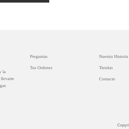
d
o
c
o
n
0
d
e
5
Preguntas
Nuestra Historia
Tus Ordenes
Tiendas
y la
llevarte
Contacto
gar.
Copyr