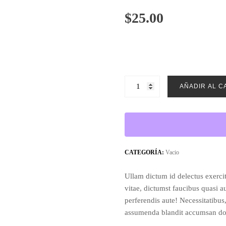
$
25.00
V-
AÑADIR AL C
neck
Dress
cantidad
CATEGORÍA:
Vacio
Ullam dictum id delectus exerci
vitae, dictumst faucibus quasi a
perferendis aute! Necessitatibus
assumenda blandit accumsan don