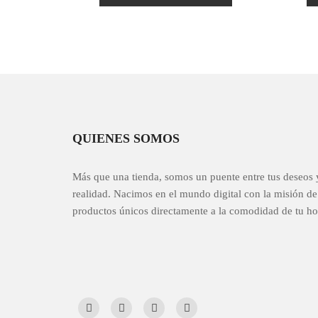
d
era:
es:
o
c
o
$65.00.
$35.00.
n
0
d
e
5
QUIENES SOMOS
Más que una tienda, somos un puente entre tus deseos 
realidad. Nacimos en el mundo digital con la misión de 
productos únicos directamente a la comodidad de tu ho