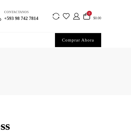
CONTACTANOS
0
+593 98 742 7814
$0.00
Comprar Ahora
ss