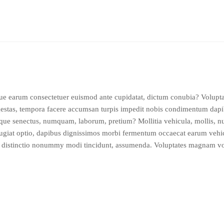
ue earum consectetuer euismod ante cupidatat, dictum conubia? Voluptat
egestas, tempora facere accumsan turpis impedit nobis condimentum dapi
ue senectus, numquam, laborum, pretium? Mollitia vehicula, mollis, nun
eugiat optio, dapibus dignissimos morbi fermentum occaecat earum vehicu
or distinctio nonummy modi tincidunt, assumenda. Voluptates magnam vo