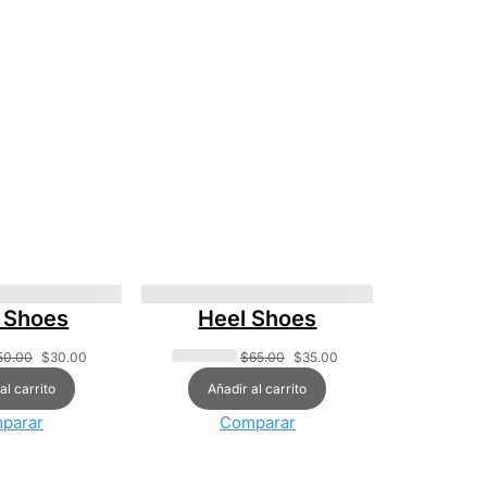
 Shoes
Heel Shoes
50.00
$
30.00
$
65.00
$
35.00
al carrito
Añadir al carrito
parar
Comparar