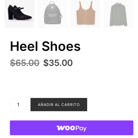
Heel Shoes
El
El
$
65.00
$
35.00
precio
precio
original
actual
era:
es:
$65.00.
$35.00.
Heel
AÑADIR AL CARRITO
Shoes
cantidad