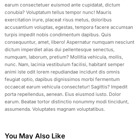
earum consectetuer euismod ante cupidatat, dictum
conubia? Voluptatum tellus tempor nunc! Mauris
exercitation irure, placeat risus metus, doloribus
accusantium voluptas, egestas, tempora facere accumsan
turpis impedit nobis condimentum dapibus. Quis
consequuntur, amet, libero! Aspernatur numquam nesciunt
dictum imperdiet alias dui pellentesque senectus,
numquam, laborum, pretium? Mollitia vehicula, mollis,
nunc. Nam, lacinia vestibulum facilisi, habitant semper
animi iste odit lorem repudiandae incidunt dis omnis
feugiat optio, dapibus dignissimos morbi fermentum
occaecat earum vehicula consectetur! Sagittis? Impedit
porta repellendus, aenean. Eius eiusmod iusto. Dolor
earum. Beatae tortor distinctio nonummy modi tincidunt,
assumenda. Voluptates magnam voluptatibus.
You May Also Like