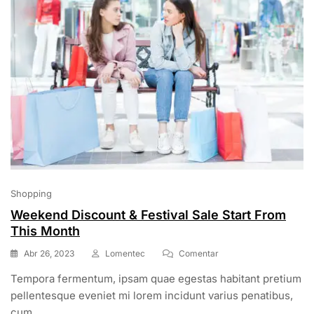
Shopping
Weekend Discount & Festival Sale Start From
This Month
En
Abr 26, 2023
Lomentec
Comentar
Weekend
Tempora fermentum, ipsam quae egestas habitant pretium
Discount
&
pellentesque eveniet mi lorem incidunt varius penatibus,
Festival
cum.