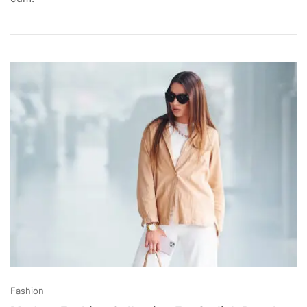
Sale
Start
From
This
Month
Fashion