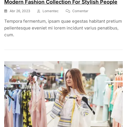
Modern Fashion Collection For Stylish People
En
Abr 26, 2023
Lomentec
Comentar
Modern
Tempora fermentum, ipsam quae egestas habitant pretium
Fashion
Collection
pellentesque eveniet mi lorem incidunt varius penatibus,
For
cum.
Stylish
People