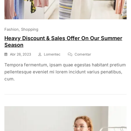
Fashion
Shopping
Heavy Discount & Sales Offer On Our Summer
Season
En
Abr 26, 2023
Lomentec
Comentar
Heavy
Tempora fermentum, ipsam quae egestas habitant pretium
Discount
&
pellentesque eveniet mi lorem incidunt varius penatibus,
Sales
cum.
Offer
On
Our
Summer
Season