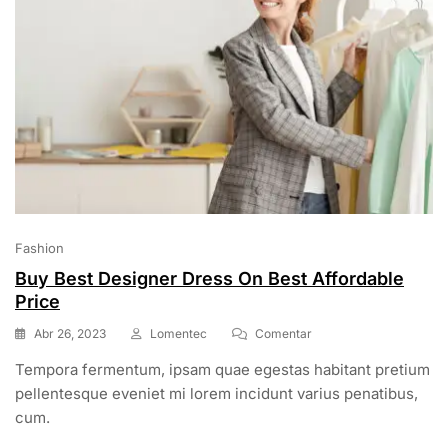
Fashion
Buy Best Designer Dress On Best Affordable
Price
En
Abr 26, 2023
Lomentec
Comentar
Buy
Tempora fermentum, ipsam quae egestas habitant pretium
Best
Designer
pellentesque eveniet mi lorem incidunt varius penatibus,
Dress
cum.
On
Best