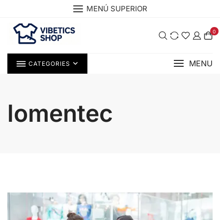
Saltar
MENÚ SUPERIOR
al
contenido
0
MENU
CATEGORIES
lomentec